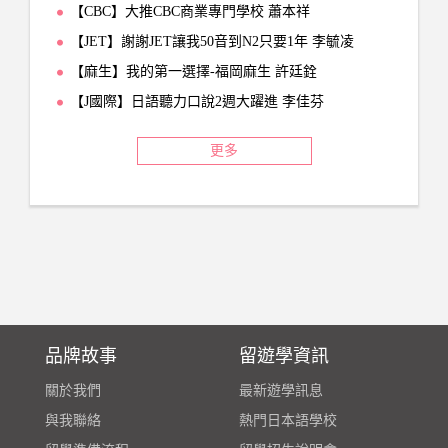
【CBC】大推CBC商業專門學校 蕭本祥
【JET】謝謝JET讓我50音到N2只要1年 李毓凌
【麻生】我的第一選擇-福岡麻生 許廷銓
【J國際】日語聽力口說2週大躍進 李佳芬
更多
品牌故事
留遊學資訊
關於我們
最新遊學訊息
與我聯絡
熱門日本語學校