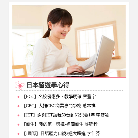
日本留遊學心得
【ECC】名校優惠多、教學明確 蔡豐宇
【CBC】大推CBC商業專門學校 蕭本祥
【JET】謝謝JET讓我50音到N2只要1年 李毓凌
【麻生】我的第一選擇-福岡麻生 許廷銓
【J國際】日語聽力口說2週大躍進 李佳芬