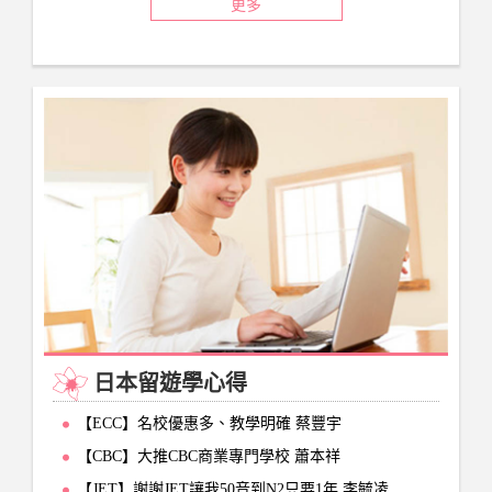
更多
日本留遊學心得
【ECC】名校優惠多、教學明確 蔡豐宇
【CBC】大推CBC商業專門學校 蕭本祥
【JET】謝謝JET讓我50音到N2只要1年 李毓凌