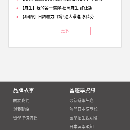
【麻生】我的第一選擇-福岡麻生 許廷銓
【J國際】日語聽力口說2週大躍進 李佳芬
更多
品牌故事
留遊學資訊
關於我們
最新遊學訊息
與我聯絡
熱門日本語學校
留學準備流程
留學招生說明會
日本留學須知