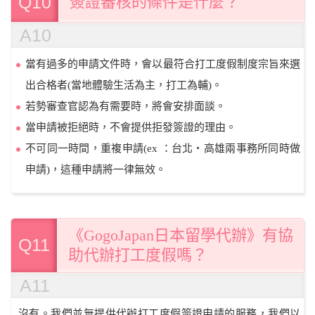
Q10
簽證審核的條件是什麼？
A10
當有過多的申請文件時，會以最符合打工度假制度宗旨來選
出合格者(當地體驗生活為主，打工為輔)。
若勢審查官認為有需要時，將會安排面談。
當申請被拒絕時，不會提供拒發簽證的理由。
不可同一時間，重複申請(ex ：台北・高雄兩事務所同時做
申請)，這種申請將一律無效。
《GogoJapan日本留學代辦》有協
Q11
助代辦打工度假嗎？
A11
沒有。我們並無提供代辦打工度假簽證申請的服務，我們以